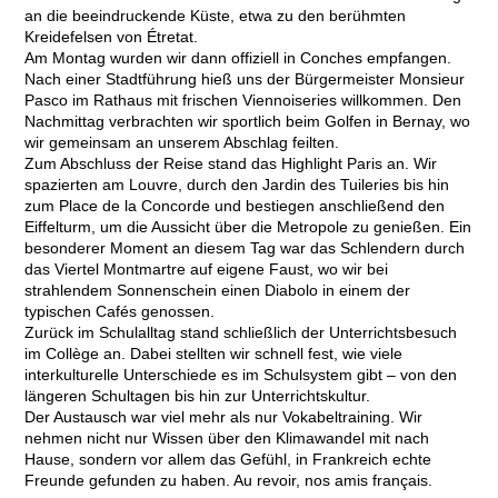
an die beeindruckende Küste, etwa zu den berühmten
Kreidefelsen von Étretat.
Am Montag wurden wir dann offiziell in Conches empfangen.
Nach einer Stadtführung hieß uns der Bürgermeister Monsieur
Pasco im Rathaus mit frischen Viennoiseries willkommen. Den
Nachmittag verbrachten wir sportlich beim Golfen in Bernay, wo
wir gemeinsam an unserem Abschlag feilten.
Zum Abschluss der Reise stand das Highlight Paris an. Wir
spazierten am Louvre, durch den Jardin des Tuileries bis hin
zum Place de la Concorde und bestiegen anschließend den
Eiffelturm, um die Aussicht über die Metropole zu genießen. Ein
besonderer Moment an diesem Tag war das Schlendern durch
das Viertel Montmartre auf eigene Faust, wo wir bei
strahlendem Sonnenschein einen Diabolo in einem der
typischen Cafés genossen.
Zurück im Schulalltag stand schließlich der Unterrichtsbesuch
im Collège an. Dabei stellten wir schnell fest, wie viele
interkulturelle Unterschiede es im Schulsystem gibt – von den
längeren Schultagen bis hin zur Unterrichtskultur.
Der Austausch war viel mehr als nur Vokabeltraining. Wir
nehmen nicht nur Wissen über den Klimawandel mit nach
Hause, sondern vor allem das Gefühl, in Frankreich echte
Freunde gefunden zu haben. Au revoir, nos amis français.