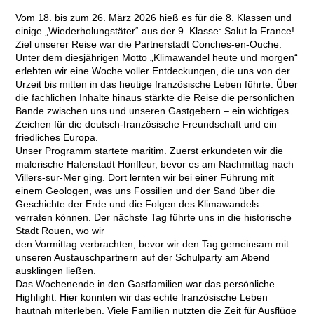
Vom 18. bis zum 26. März 2026 hieß es für die 8. Klassen und
einige „Wiederholungstäter“ aus der 9. Klasse: Salut la France!
Ziel unserer Reise war die Partnerstadt Conches-en-Ouche.
Unter dem diesjährigen Motto „Klimawandel heute und morgen“
erlebten wir eine Woche voller Entdeckungen, die uns von der
Urzeit bis mitten in das heutige französische Leben führte. Über
die fachlichen Inhalte hinaus stärkte die Reise die persönlichen
Bande zwischen uns und unseren Gastgebern – ein wichtiges
Zeichen für die deutsch-französische Freundschaft und ein
friedliches Europa.
Unser Programm startete maritim. Zuerst erkundeten wir die
malerische Hafenstadt Honfleur, bevor es am Nachmittag nach
Villers-sur-Mer ging. Dort lernten wir bei einer Führung mit
einem Geologen, was uns Fossilien und der Sand über die
Geschichte der Erde und die Folgen des Klimawandels
verraten können. Der nächste Tag führte uns in die historische
Stadt Rouen, wo wir
den Vormittag verbrachten, bevor wir den Tag gemeinsam mit
unseren Austauschpartnern auf der Schulparty am Abend
ausklingen ließen.
Das Wochenende in den Gastfamilien war das persönliche
Highlight. Hier konnten wir das echte französische Leben
hautnah miterleben. Viele Familien nutzten die Zeit für Ausflüge