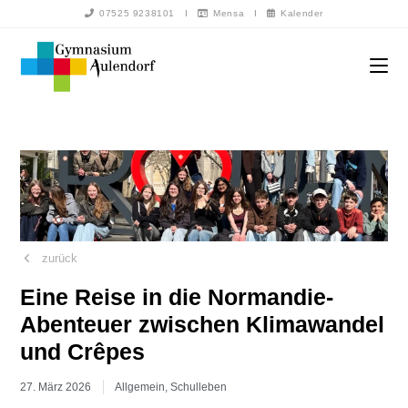
07525 9238101
I
Mensa
I
Kalender
zurück
Eine Reise in die Normandie-
Abenteuer zwischen Klimawandel
und Crêpes
27. März 2026
Allgemein
,
Schulleben