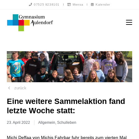
07525 9238101
I
Mensa
I
Kalender
zurück
Eine weitere Sammelaktion fand
letzte Woche statt:
23. April 2022
Allgemein
,
Schulleben
Michi Deffaa von Michis Fahrbar fuhr bereits zum vierten Mal