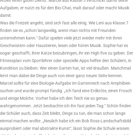
Arbeit einen guten Dienst. Marcel aus Klasse 5 verschickt damit seine
Aufgaben, er nutzt es für den Bio-Chat, malt darauf oder macht Musik
damit.
Was die Freizeit angeht, sind sich fast alle einig. Wie Leni aus Klasse 7
finden sie es „schon langweilig, wenn man nichts mit Freunden
unternehmen kann.“ Dafür spielen viele jetzt wieder mehr mit ihren
Geschwistern oder Haustieren, lesen oder hören Musik. Sophie hat es
sogar geschafft, ihrer Katze beizubringen, ihr ein High five zu geben. Der
Fitnessplan vom Sportlehrer oder spezielle Apps helfen den Schülern, in
Kondition zu bleiben. Wer einen Garten hat, ist viel draußen. Manchmal
lernt man dabei die Dinge auch von einer ganz neuen Seite kennen.
Marcel sollte für eine Biologie-Aufgabe im Gartenteich nach Amphibien
suchen und wurde prompt fündig. „Ich fand eine Erdkröte, einen Frosch
und einige Molche. Vorher habe ich den Teich nie so genau
wahrgenommen. Jetzt beobachte ich ihn fast jeden Tag.“ Schön finden
die Schüler auch, dass Zeit bleibt, Dinge zu tun, die man schon lange
einmal machen wollte. „Neulich habe ich ein Bob Ross-Landschaftsbild
ausprobiert oder mal abstrakte Kunst“, lässt Sophie die Schule wissen.