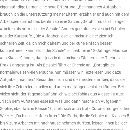
eigenständige Lernen eine neue Erfahrung. „Bei manchen Aufgaben
brauch ich die Unterstützung meiner Eltern“, erzählt er und auch mit dem
Arbeitspensum ist das bei ihm so eine Sache. „Gefühlt muss ich länger
arbeiten als normal in der Schule.“ Anders gestaltet es sich bei Schülern
aus der Kursstufe. „Die Aufgaben löse ich meist in einer ziemlich
schnellen Zeit, da ich mich daheim und bei Ruhe einfach besser
konzentrieren kann als in der Schule“, schreibt eine 18-Jährige. Maurice
aus Klasse 9 findet, dass jetzt in den meisten Fächern eher Theorie als
Praxis angesagt ist. Als Beispiel führt er Chemie an. „Dort gibt es
normalerweise viele Versuche, nun müssen wir Texte lesen und dazu
Aufgaben machen.“ Besonders froh sind die meisten darüber, dass sie
sich ihre Zeit freier einteilen und auch mal länger schlafen können. Bei
vielen sieht der Tagesablauf ähnlich wie bei Tobias aus Klasse 10 aus:
„Nach dem Aufstehen esse ich was und dann mache ich Aufgaben.“
Sophie, ebenfalls in Klasse 10, stellt sich auch trotz Corona morgens den
Wecker. „Da bin ich einfach fitter.“ Die iPads, die die Schüler der Klassen 5
bis 9 zum Arbeiten mit nachhause nehmen durften, leisten ihnen bei der