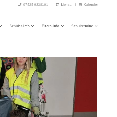
07525 9238101
I
Mensa
I
Kalender
Schüler-Info
Eltern-Info
Schultermine