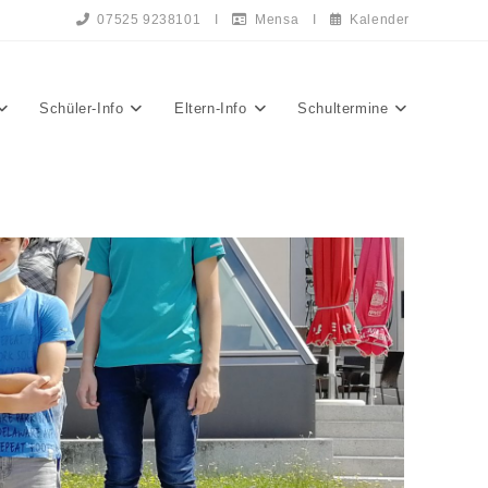
07525 9238101
I
Mensa
I
Kalender
Schüler-Info
Eltern-Info
Schultermine