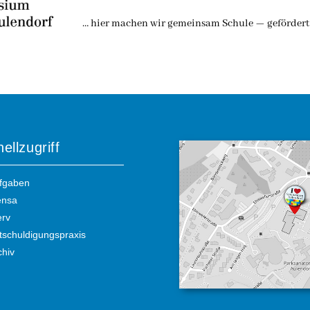
… hier machen wir gemeinsam Schule — gefördert 
ellzugriff
fgaben
nsa
erv
tschuldigungspraxis
chiv